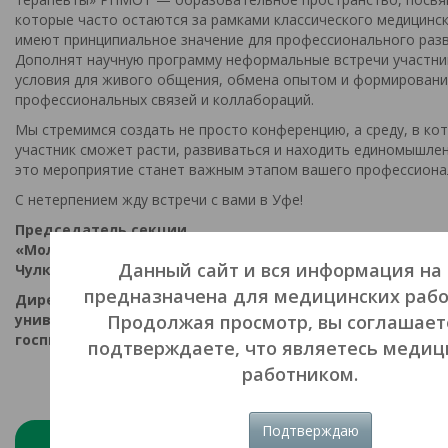
которые часто остаются за рамками классического медицинск
имеют принципиальное значение для профессионального разв
Дополнят научную программу неформальные встречи участни
условия для живого общения, обмена опытом и формирован
профессиональных связей и коллабораций.
Мы стремимся создать не просто конференцию, а среду, в ко
участник сможет расти, развиваться и находить единомышлен
это мероприятие станет важным этапом вашего профессионал
С нетерпением жду встречи с вами в Уфе!
Председатель секции
«Молодые терапевты» РНМОТ
Данный сайт и вся информация на
Чулков Василий Сергеевич
предназначена для медицинских рабо
Директор медицинского института Новгородского гос
Продолжая просмотр, вы соглашает
университета им. Ярослава Мудрого, заведующий каф
госпитальной терапии, д.м.н. (Великий Новгород)
подтверждаете, что являетесь меди
работником.
Подтверждаю