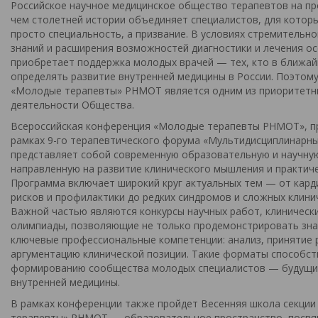
Российское научное медицинское общество терапевтов на п
чем столетней истории объединяет специалистов, для котор
просто специальность, а призвание. В условиях стремительн
знаний и расширения возможностей диагностики и лечения о
приобретает поддержка молодых врачей — тех, кто в ближай
определять развитие внутренней медицины в России. Поэтому
«Молодые терапевты» РНМОТ является одним из приоритетн
деятельности Общества.
Всероссийская конференция «Молодые терапевты РНМОТ», п
рамках 9-го терапевтического форума «Мультидисциплинарны
представляет собой современную образовательную и научну
направленную на развитие клинического мышления и практиче
Программа включает широкий круг актуальных тем — от кар
рисков и профилактики до редких синдромов и сложных клинич
Важной частью являются конкурсы научных работ, клинически
олимпиады, позволяющие не только продемонстрировать знан
ключевые профессиональные компетенции: анализ, принятие 
аргументацию клинической позиции. Такие форматы способс
формированию сообщества молодых специалистов — будущи
внутренней медицины.
В рамках конференции также пройдет Весенняя школа секци
терапевты» РНМОТ — образовательное пространство, посвя