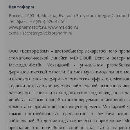
Вектофарм
Россия, 109544, Москва, Бульвар Энтузиастов дом 2, этаж 1
тел./факс: +7 (495) 626-47-50
www.pharmasoft.ru, www.mexidol.ru
e-mail: secretary@vektorpharm.ru
ООО «Векторфарм» – дистрибьютор лекарственного преп
стоматологической линейки MEXIDOL® Dent и ветерина
Мексидол-Вет®. Мексидол® - уникальная разработк
фармацевтической отрасли. За счет мультимодального ме
и широкого спектра фармакологических эффектов, Мексид
терапии острых и хронических заболеваний, вызванных иш
различного генеза, что неоднократно подтверждено в р
двойных слепых плацебо-контролируемых клинических и
момента создания и до настоящего времени Мексидол® я
самых востребованных препаратов в лечении широч
заболеваний. За долгие годы клинического применения М
признание как врачебного сообщества, так и пациент