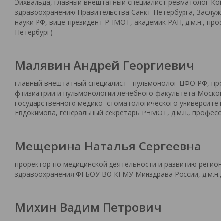
Эйхвальда, главный внештатный специалист ревматолог Ко
здравоохранению Правительства Санкт-Петербурга, Заслу
науки РФ, вице-президент РНМОТ, академик РАН, д.м.н., проф
Петербург)
Малявин Андрей Георгиевич
главный внештатный специалист– пульмонолог ЦФО РФ, п
фтизиатрии и пульмонологии лечебного факультета Моско
государственного медико–стоматологического университета
Евдокимова, генеральный секретарь РНМОТ, д.м.н., профессо
Мещерина Наталья Сергеевна
проректор по медицинской деятельности и развитию регио
здравоохранения ФГБОУ ВО КГМУ Минздрава России, д.м.н., 
Михин Вадим Петрович