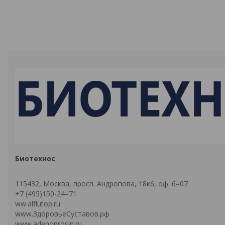
Биотехнос
115432, Москва, просп. Андропова, 18к6, оф. 6–07
+7 (495)150-24–71
ww.alflutop.ru
www.ЗдоровьеСуставов.рф
www.adenoprosin.ru