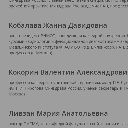
Минздрава России, главный внештатный специалист по тер
врачебной практике Минздрава РФ, академик РАН, профессо
Кобалава Жанна Давидовна
вице-президент РНМОТ, заведующая кафедрой внутренних 
курсами кардиологии и функциональной диагностики им.акад
Медицинского института ФГАОУ ВО РУДН, член-корр. РАН, д.
профессор (г. Москва)
Кокорин Валентин Александрови
профессор кафедры госпитальной терапии им. акад. П.Е. Л
им. Н.И. Пирогова Минздрава России, ученый секретарь РНМОТ
Москва)
Ливзан Мария Анатольевна
ректор ОмГМУ, зав. кафедрой факультетской терапии и га