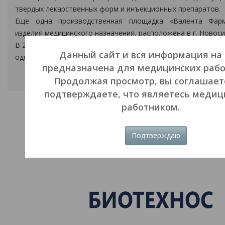
твердых лекарственных форм и инъекционных препаратов.
Еще одна производственная площадка «Валента Фар
изделия медицинского назначения, расположена в г. Новоси
В 2021 году компания «Валента Фарм» стала одним из лиде
Данный сайт и вся информация на
одобренных исследований молекул собственной разработки
предназначена для медицинских рабо
Продолжая просмотр, вы соглашает
подтверждаете, что являетесь меди
работником.
Участники
Подтверждаю