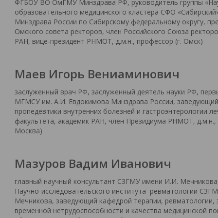
ФГБОУ ВО ОмГМУ Минздрава РФ, руководитель группы «Нау
образовательного медицинского кластера СФО «Сибирский»
Минздрава России по Сибирскому федеральному округу, пр
Омского совета ректоров, член Российского Союза ректоров
РАН, вице-президент РНМОТ, д.м.н., профессор (г. Омск)
Маев Игорь Вениаминович
заслуженный врач РФ, заслуженный деятель науки РФ, перв
МГМСУ им. А.И. Евдокимова Минздрава России, заведующи
пропедевтики внутренних болезней и гастроэнтерологии л
факультета, академик РАН, член Президиума РНМОТ, д.м.н., 
Москва)
Мазуров Вадим Иванович
главный научный консультант СЗГМУ имени И.И. Мечникова
Научно-исследовательского института ревматологии СЗГМ
Мечникова, заведующий кафедрой терапии, ревматологии, 
временной нетрудоспособности и качества медицинской по