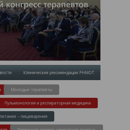
вости
Клинические рекомендации РНМОТ
я
Молодые терапевты
Пульмонология и респираторная медицина
 питания – пищеварения
огия
Первичная медико-санитарная помощь