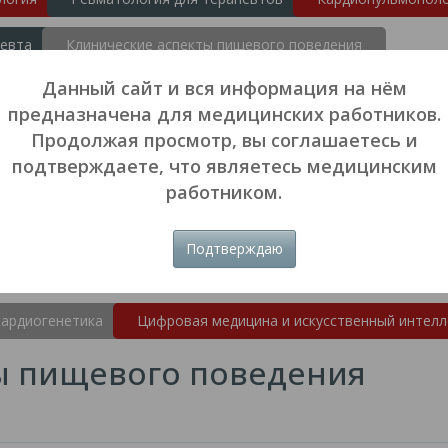
певта
Клинические аспекты пищевого поведения
Данный сайт и вся информация на нём
подходов в терапии
Клиническая гепатология для врачей пе
предназначена для медицинских работников.
оморбидности
Междисциплинарные проблемы кардиологии
Продолжая просмотр, вы соглашаетесь и
подтверждаете, что являетесь медицинским
ные технологии
Сердечная недостаточность и коморбидная
работником.
ая хирургия
Клиническая гемостазиология и гемореология
Подтверждаю
 болезней в специалитете и в постдипломном образовании
кардиогенетика
Цифровая медицина и искусственный интелл
ы пищевого поведения