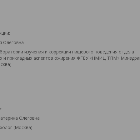
кции:
я Олеговна
боратории изучения и коррекции пищевого поведения отдела
х и прикладных аспектов ожирения ФГБУ «НМИЦ ТПМ» Минздра
осква)
и:
катерина Олеговна
холог (Москва)