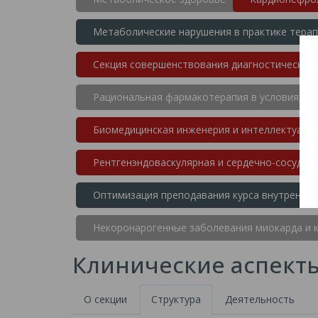
Метаболические нарушения в практике тера
Секция совершенствования диагностических 
Рациональная фармакотерапия в условиях к
Биомедицинская инженерия и интеллектуаль
Рентгенэндоваскулярная и сердечно-сосудист
Оптимизация преподавания курса внутренних
Некоронарогенные заболевания миокарда и 
Клинические аспект
О секции
Структура
Деятельность