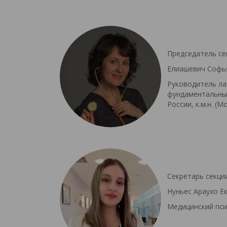
Председатель се
Елиашевич Софь
Руководитель ла
фундаментальны
России, к.м.н. (М
Секретарь секци
Нуньес Араухо Е
Медицинский пси