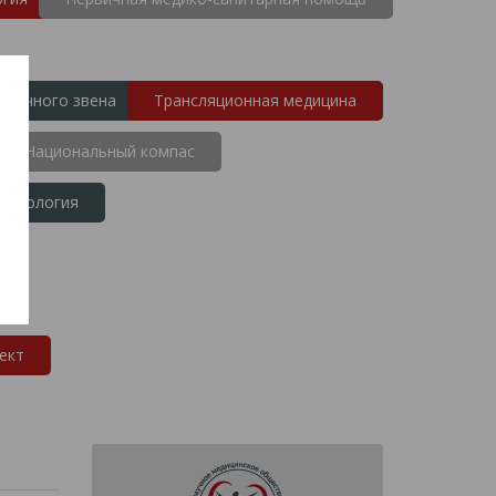
рвичного звена
Трансляционная медицина
Национальный компас
 патология
ект