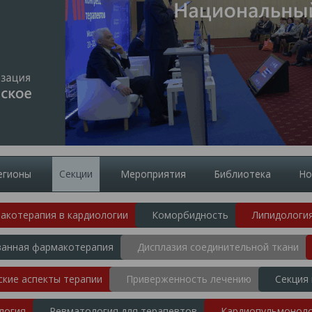
егионы
Секции
Мероприятия
Библиотека
Но
акотерапия в кардиологии
Коморбидность
Липидологи
ванная фармакотерапия
Дисплазия соединительной ткани
ские аспекты терапии
Приверженность лечению
Секция
логия
Ревматология для терапевтов
Кардиопульмонол